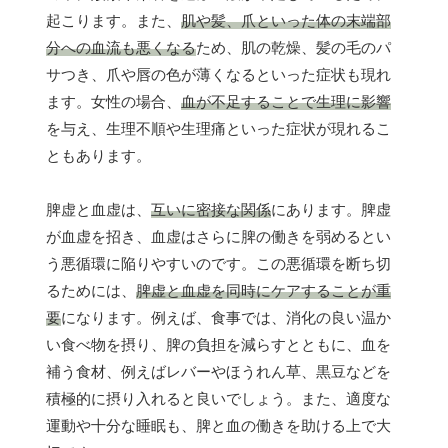
起こります。また、
肌や髪、爪といった体の末端部
分への血流も悪くなる
ため、肌の乾燥、髪の毛のパ
サつき、爪や唇の色が薄くなるといった症状も現れ
ます。女性の場合、
血が不足することで生理に影響
を与え、生理不順や生理痛といった症状が現れるこ
ともあります。
脾虚と血虚は、
互いに密接な関係
にあります。脾虚
が血虚を招き、血虚はさらに脾の働きを弱めるとい
う悪循環に陥りやすいのです。この悪循環を断ち切
るためには、
脾虚と血虚を同時にケアすることが重
要
になります。例えば、食事では、消化の良い温か
い食べ物を摂り、脾の負担を減らすとともに、血を
補う食材、例えばレバーやほうれん草、黒豆などを
積極的に摂り入れると良いでしょう。また、適度な
運動や十分な睡眠も、脾と血の働きを助ける上で大