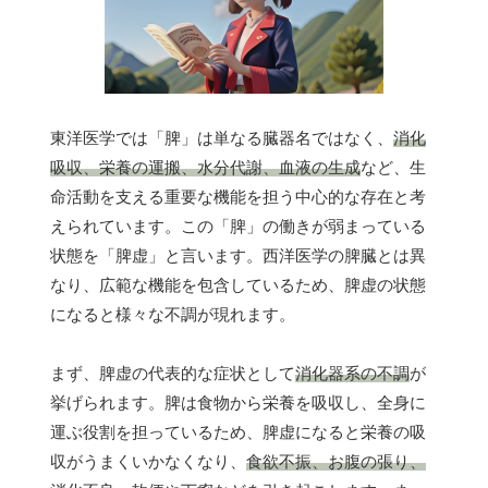
東洋医学では「脾」は単なる臓器名ではなく、
消化
吸収、栄養の運搬、水分代謝、血液の生成
など、生
命活動を支える重要な機能を担う中心的な存在と考
えられています。この「脾」の働きが弱まっている
状態を「脾虚」と言います。西洋医学の脾臓とは異
なり、広範な機能を包含しているため、脾虚の状態
になると様々な不調が現れます。
まず、脾虚の代表的な症状として
消化器系の不調
が
挙げられます。脾は食物から栄養を吸収し、全身に
運ぶ役割を担っているため、脾虚になると栄養の吸
収がうまくいかなくなり、
食欲不振、お腹の張り、