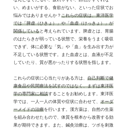
い、めまいがする、食欲がない、といった症状でお
悩みではありませんか？
これらの症状は、東洋医学
では「脾虚（ひきょ）」や「血虚（けっきょ）」が
関係している
と考えられています。脾虚とは、胃腸
のはたらきが弱っている状態で、栄養をうまく吸収
できず、体に必要な「気」や「血」を生み出す力が
不足している状態です。また血虚とは、血液が不足
していたり、質が悪かったりする状態を指します。
これらの症状に心当たりがある方は、
自己判断で健
康食品や民間療法を試すのではなく、まずは東洋医
学の専門家に相談
することをお勧めします。東洋医
学では、一人一人の体質や症状に合わせて、
オーダ
ーメイドの治療
を行います。漢方薬は、自然の生薬
を組み合わせたもので、体質を根本から改善する効
果が期待できます。また、鍼灸治療は、ツボを刺激