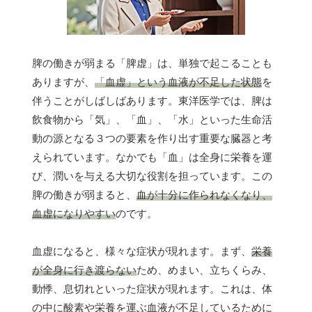
脾の働きが弱まる「脾虚」は、単独で起こることも
ありますが、
「血虚」という血液が不足した状態
を
伴うことがしばしばあります。東洋医学では、脾は
飲食物から「気」、「血」、「水」といった生命活
動の源となる３つの要素を作り出す重要な臓器と考
えられています。なかでも「血」は全身に栄養を運
び、潤いを与える大切な役割を担っています。この
脾の働きが弱まると、
血が十分に作られなくなり、
血虚になりやすい
のです。
血虚になると、様々な症状が現れます。まず、
栄養
が全身に行き渡らない
ため、めまい、立ちくらみ、
動悸、息切れといった症状が現れます。これは、体
の中に酸素や栄養を運ぶ血液が不足しているために