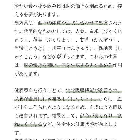
冷たい食べ物や飲み物は脾の働きを弱めるため、控
える必要があります。
漢方薬は、
個々の体質や症状に合わせて処方
されま
す。代表的なものとしては、人参、白朮（びゃくじ
ゅつ）、茯苓（ぶくりょう）、甘草（かんぞう）、
当帰（とうき）、川芎（せんきゅう）、熟地黄（じ
ゅくじおう）などが挙げられます。これらの生薬
は、
脾の働きを補い、血を生成する力を高める
作用
があります。
健脾養血を行うことで、
消化吸収機能が改善され、
栄養が全身に行き渡るようになります。
さらに、血
が十分に作られるようになるため、血虚による症状
も改善されます。結果として、
顔色が良くなり、疲
れにくくなる
など、体全体の健康状態が向上しま
す。