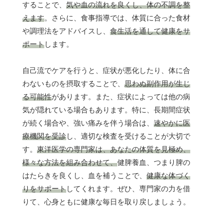
することで、
気や血の流れを良くし、体の不調を整
えます
。さらに、食事指導では、体質に合った食材
や調理法をアドバイスし、
食生活を通して健康をサ
ポート
します。
自己流でケアを行うと、症状が悪化したり、体に合
わないものを摂取することで、
思わぬ副作用が生じ
る可能性
があります。また、症状によっては他の病
気が隠れている場合もあります。特に、長期間症状
が続く場合や、強い痛みを伴う場合は、
速やかに医
療機関を受診
し、適切な検査を受けることが大切で
す。
東洋医学の専門家は、あなたの体質を見極め、
様々な方法を組み合わせて、
健脾養血、つまり脾の
はたらきを良くし、血を補うことで、
健康な体づく
りをサポート
してくれます。ぜひ、専門家の力を借
りて、心身ともに健康な毎日を取り戻しましょう。