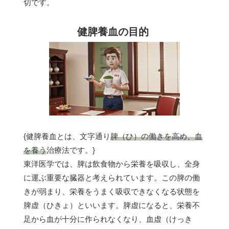
切です。
健脾養血の目的
{健脾養血とは、文字通り
脾（ひ）の働きを高め、血
を養う
治療法です。}
東洋医学では、脾は飲食物から栄養を吸収し、全身
に運ぶ重要な臓器と考えられています。この脾の働
きが弱まり、栄養をうまく吸収できなくなる状態を
脾虚（ひきょ）といいます。脾虚になると、栄養不
足から血が十分に作られなくなり、血虚（けっき