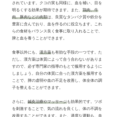
されています。クコの実も同様に、血を補い、目を
明るくする効果が期待できます。また、
鶏肉、牛
肉、豚肉などの肉類
は、良質なタンパク質や鉄分を
豊富に含んでおり、血を作るのに役立ちます。これ
らの食材をバランス良く食事に取り入れることで、
脾と血を養うことができます。
食事以外にも、
漢方薬
も有効な手段の一つです。た
だし、漢方薬は体質によって合う合わないがありま
すので、必ず専門家の指導のもとで服用するように
しましょう。自分の体質に合った漢方薬を服用する
ことで、脾の虚弱や血の不足を改善し、体全体の調
子を整えることができます。
さらに、
鍼灸治療やマッサージ
も効果的です。ツボ
を刺激することで、気の流れを良くし、体の不調を
改善することができます。また、適度な運動も、血