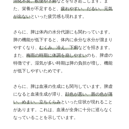
消化不良、軟便や下痢
などを引き起こします。ま
た、栄養が不足すると、
疲れやすい、だるい、元気
が出ない
といった疲労感も現れます。
さらに、脾は体内の水分代謝にも関わっています。
脾の機能が低下すると、体内に余分な水分が溜まり
やすくなり、
むくみ、冷え、下痢
などを招きます。
また、
梅雨の時期に体調を崩しやすい
のも、脾虚の
特徴です。湿気が多い時期は脾の負担が増し、機能
が低下しやすいためです。
さらに、脾は血液の生成にも関与しています。脾虚
になると血液生成が滞り、
顔色が悪い、唇の色が薄
い、めまい、立ちくらみ
といった症状が現れること
があります。これは、血液が全身に十分に巡らなく
なっていることを示しています。