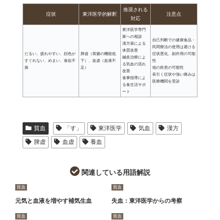
推奨される
症状
東洋医学的解釈
注意点
対応
東洋医学専門
家への相談
自己判断での健康食品・
漢方薬による
民間療法の使用は避ける
体質改善
だるい、疲れやすい、顔色が
脾虚（胃腸の機能低
症状悪化、副作用の可能
鍼灸治療によ
すぐれない、めまい、食欲不
下）、血虚（血液不
性
る気血の流れ
振
足）
他の疾患の可能性
改善
長引く症状や強い痛みは
食事指導によ
医療機関を受診
る食生活サポ
ート
貧血
「す」
東洋医学
気血
漢方
脾虚
血虚
養血
関連している用語解説
貧血
貧血
元気と血液を増やす補気生血
失血：東洋医学からの考察
貧血
貧血