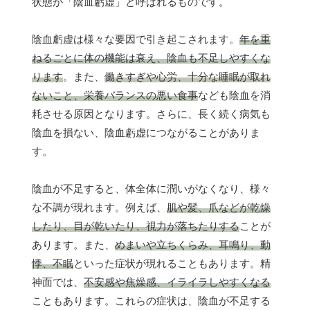
状態が「陰血虧虚」と呼ばれるものです。
陰血虧虚は様々な要因で引き起こされます。
年を重
ねるごとに体の機能は衰え、陰血も不足しやすくな
ります
。また、
働きすぎや心労、十分な睡眠が取れ
ないこと、栄養バランスの悪い食事
なども陰血を消
耗させる原因となります。さらに、長く続く病気も
陰血を損ない、陰血虧虚につながることがありま
す。
陰血が不足すると、体全体に潤いがなくなり、様々
な不調が現れます。例えば、
肌や髪、爪などが乾燥
したり、目が乾いたり、視力が落ちたりする
ことが
あります。また、
めまいや立ちくらみ、耳鳴り、動
悸、不眠
といった症状が現れることもあります。精
神面では、
不安感や焦燥感、イライラしやすくなる
こともあります。これらの症状は、陰血が不足する