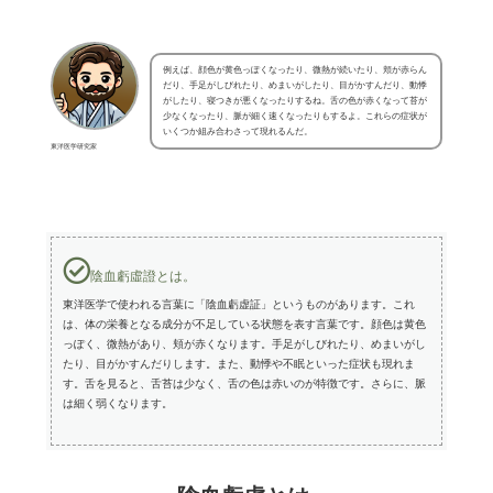
例えば、顔色が黄色っぽくなったり、微熱が続いたり、頬が赤らん
だり、手足がしびれたり、めまいがしたり、目がかすんだり、動悸
がしたり、寝つきが悪くなったりするね。舌の色が赤くなって苔が
少なくなったり、脈が細く速くなったりもするよ。これらの症状が
いくつか組み合わさって現れるんだ。
東洋医学研究家
陰血虧虛證とは。
東洋医学で使われる言葉に「陰血虧虚証」というものがあります。これ
は、体の栄養となる成分が不足している状態を表す言葉です。顔色は黄色
っぽく、微熱があり、頬が赤くなります。手足がしびれたり、めまいがし
たり、目がかすんだりします。また、動悸や不眠といった症状も現れま
す。舌を見ると、舌苔は少なく、舌の色は赤いのが特徴です。さらに、脈
は細く弱くなります。