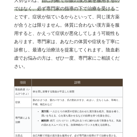
大切なのは、
自己判断で市販の漢方薬を服用するの
ではなく、必ず専門家の指導の下で治療を受ける
こ
とです。症状が似ているからといって、同じ漢方薬
が合うとは限りません。体質に合わない漢方薬を服
用すると、かえって症状が悪化してしまう可能性も
あります。専門家は、あなたの体質や症状を丁寧に
診察し、最適な治療法を提案してくれます。陰血虧
虚でお悩みの方は、ぜひ一度、専門家にご相談くだ
さい。
項目
説明
陰血虧虚（い
体を潤し栄養する陰血が不足した状態
んけつきょ）
肌のかさつき、髪のパサつき、爪の割れやすさ、めまい、立ちくらみ、耳鳴り、
症状
不眠、物忘れなど
漢方医:
一人ひとりの体質や症状に合わせた漢方薬を処方。陰血を補う、
潤いを与える、心を落ち着かせるなどの効果を持つ生薬を含む。
専門家による
鍼灸師:
経穴（けいけつ）と呼ばれるツボに鍼やお灸で刺激を与え、気血
治療
の流れをスムーズにする。自律神経のバランスを整える効果も。
注意点
自己判断で市販の漢方薬を服用せず、必ず専門家の指導の下で治療を受ける。