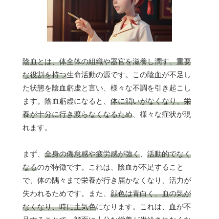
陰血とは、体全体の組織や器官を滋養し潤す、重要
な役割を持つ
生命活動の源です。この陰血が不足し
た状態を陰血虧虚と言い、様々な不調を引き起こし
ます。陰血虧虚になると、
体に潤いがなくなり、栄
養が十分に行き渡らなくなるため
、様々な症状が現
れます。
まず、
全身の倦怠感や疲労感が強く
、
活動的でなく
なる
のが特徴です。これは、陰血が不足すること
で、体の隅々まで栄養が行き届かなくなり、活力が
失われるためです。また、
顔色は青白く、血の気が
なくなり、時に土気色
になります。これは、血が不