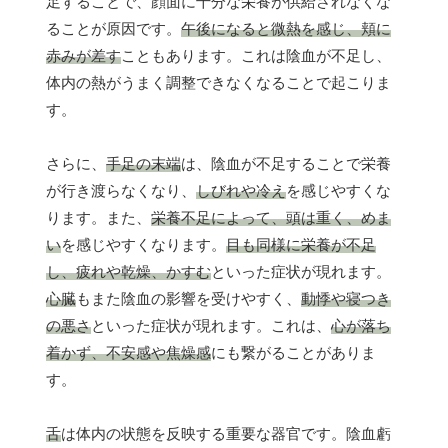
足することで、顔面に十分な栄養が供給されなくな
ることが原因です。
午後になると微熱を感じ、頬に
赤みが差す
こともあります。これは陰血が不足し、
体内の熱がうまく調整できなくなることで起こりま
す。
さらに、
手足の末端
は、陰血が不足することで栄養
が行き渡らなくなり、
しびれや冷え
を感じやすくな
ります。また、
栄養不足によって、頭は重く、めま
い
を感じやすくなります。
目も同様に栄養が不足
し、疲れや乾燥、かすむ
といった症状が現れます。
心臓
もまた陰血の影響を受けやすく、
動悸や寝つき
の悪さ
といった症状が現れます。これは、
心が落ち
着かず、不安感や焦燥感
にも繋がることがありま
す。
舌
は体内の状態を反映する重要な器官です。陰血虧