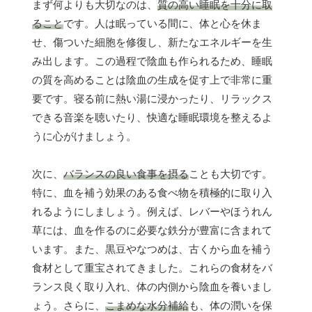
まず何よりも大切なのは、
質の高い睡眠を十分に取
ること
です。人は眠っている間に、体と心を休ま
せ、傷ついた細胞を修復し、新たなエネルギーを生
み出します。この過程で陰血も作られるため、睡眠
の質を高めることは陰血の生成を促す上で非常に重
要です。寝る前に熱い湯に浸かったり、リラックス
できる音楽を聴いたり、快適な睡眠環境を整えるよ
うに心がけましょう。
次に、
バランスの良い食事を摂る
ことも大切です。
特に、血を補う効果のある食べ物を積極的に取り入
れるようにしましょう。例えば、レバーやほうれん
草には、血を作るのに必要な鉄分が豊富に含まれて
います。また、黒豆やなつめは、古くから血を補う
食材として重宝されてきました。これらの食材をバ
ランス良く取り入れ、体の内側から陰血を養いまし
ょう。さらに、
こまめな水分補給
も、体の潤いを保