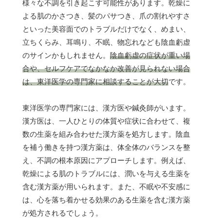
様々な不調を引き起こす可能性があります。乾燥に
よる肌のかさつき、髪のパサつき、爪の割れやすさ
といった美容面でのトラブルだけでなく、めまい、
立ちくらみ、耳鳴り、不眠、物忘れなども陰血虧虚
のサインかもしれません。
陰血虧虚の症状が重い場
合や、セルフケアでなかなか改善が見られない場合
は、東洋医学の専門家に相談することが大切
です。
東洋医学の専門家には、漢方医や鍼灸師がいます。
漢方医は、一人ひとりの体質や症状に合わせて、複
数の生薬を組み合わせた漢方薬を処方します。陰血
を補う働きを持つ漢方薬は、体全体のバランスを整
え、不調の根本原因にアプローチします。例えば、
乾燥による肌のトラブルには、潤いを与える生薬を
含む漢方薬が用いられます。また、不眠や不安感に
は、心を落ち着かせる効果のある生薬を含む漢方薬
が処方されるでしょう。