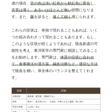
虚の場合、
舌の色は淡い紅色から鮮紅色に変化
し、
舌苔は薄く、あるいはほとんど無い
状態になりま
す。また、
脈
を診ると、
速くて細く
感じられます。
これらの症状は、単独で現れることもあれば、いく
つか組み合わさって現れることもあります。もし、
このような症状が続くようであれば、陰血虧虚の可
能性を考え、東洋医学の専門家に相談してみること
をお勧めします。専門家は、
体質や症状に合わせ
て、食事療法や漢方薬、鍼灸治療など、適切な方法
で陰血を補い、体全体のバランスを整えてくれま
す。
症状
詳細
全身症状
倦怠感、疲労感、活動的でない
顔色
青白い、血の気がない、土気色、午後になると微熱、頬に赤み
手足の末端
しびれ、冷え