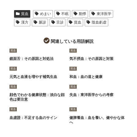
貧血
めまい
不眠
動悸
東洋医学
漢方
脈診
舌診
貧血
陰血虧虚
関連している用語解説
貧血
貧血
鏡面舌：その原因と対処法
気不摂血：その原因と対策
貧血
貧血
元気と血液を増やす補気生血
和血：血の道と健康
貧血
貧血
顔色でわかる健康状態：淡白な顔
失血：東洋医学からの考察
色は要注意
貧血
貧血
血虚證：不足する血のサイン
健脾養血：血を養い、健やかな体
へ