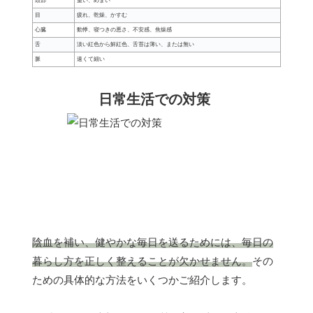
頭部
重い、めまい
目
疲れ、乾燥、かすむ
心臓
動悸、寝つきの悪さ、不安感、焦燥感
舌
淡い紅色から鮮紅色、舌苔は薄い、または無い
脈
速くて細い
日常生活での対策
陰血を補い、健やかな毎日を送るためには、毎日の
暮らし方を正しく整えることが欠かせません。
その
ための具体的な方法をいくつかご紹介します。