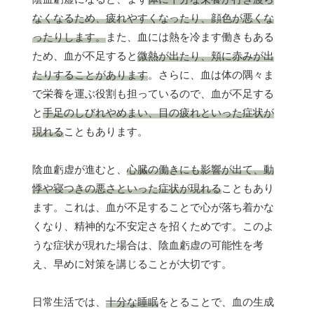
なくなるため、疲れやすくなったり、顔色が悪くな
ったりします。
また、血には熱を冷ます働きもある
ため、血が不足すると
微熱が出たり、頬に赤みが出
たりすることがあります
。さらに、血は体の隅々ま
で栄養を運ぶ役割も担っているので、血が不足する
と
手足のしびれやめまい、目の疲れといった症状が
現れる
こともあります。
陰血虧虚が進むと、
心臓の働きにも影響が出て、動
悸や寝つきの悪さといった症状が現れる
こともあり
ます。これは、血が不足することで心が落ち着かな
くなり、精神的な不安定さを招くためです。このよ
うな症状が現れた場合は、陰血虧虚の可能性を考
え、早めに対策を講じることが大切です。
日常生活では、
十分な睡眠
をとることで、血の生成