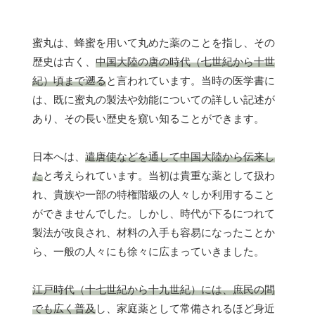
蜜丸は、蜂蜜を用いて丸めた薬のことを指し、その
歴史は古く、
中国大陸の唐の時代（七世紀から十世
紀）頃まで遡る
と言われています。当時の医学書に
は、既に蜜丸の製法や効能についての詳しい記述が
あり、その長い歴史を窺い知ることができます。
日本へは、
遣唐使などを通して中国大陸から伝来し
た
と考えられています。当初は貴重な薬として扱わ
れ、貴族や一部の特権階級の人々しか利用すること
ができませんでした。しかし、時代が下るにつれて
製法が改良され、材料の入手も容易になったことか
ら、一般の人々にも徐々に広まっていきました。
江戸時代（十七世紀から十九世紀）には、庶民の間
でも広く普及
し、家庭薬として常備されるほど身近