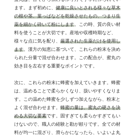
ます。まず初めに、
健康に良いとされる様々な草木
の根や茎、葉っぱなどを乾燥させたもの、つまり生
薬を細かく砕いて粉にします
。この時、質の良い材
料を使うことが大切です。産地や収穫時期など、
様々な点に気を配り、
厳選された生薬だけを使用し
ます
。漢方の知恵に基づいて、これらの粉末を決め
られた分量で混ぜ合わせます。この配合が、蜜丸の
効き目を左右する重要なポイントです。
次に、これらの粉末に蜂蜜を加えていきます。蜂蜜
は、温めることで柔らかくなり、扱いやすくなりま
す。この温めた蜂蜜を少しずつ加えながら、粉末と
よく混ぜ合わせます。
蜂蜜の量は、蜜丸の硬さを決
める大切な要素
です。固すぎても柔らかすぎてもい
けないので、職人の経験と勘が頼りです。全ての材
料が均一に混ざり、滑らかになったら、いよいよ丸