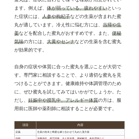
ます。例えば、
体が弱っている、疲れやすい
といっ
た症状には、
人参や枸杞子
などの生薬が含まれた蜜
丸が適しています。冷え性に悩む方には、
当帰や生
姜
などを配合した蜜丸がおすすめです。また、
便秘
気味
の方には、
大黄やセンナ
などの生薬を含む蜜丸
が効果的です。
自身の症状や体質に合った蜜丸を選ぶことが大切で
す。専門家に相談することで、より適切な蜜丸を見
つけることができます。健康維持や体調管理のため
に、ぜひ蜜丸を試してみてはいかがでしょうか。た
だし、
妊娠中や授乳中、アレルギー体質
の方は、服
用前に医師や薬剤師に相談することが必要です。
項目
内容
定義
生薬の粉末と蜂蜜を練り合わせて丸めた漢方薬
効能
滋養強壮、疲労回復、冷え性改善、便秘解消、食欲増進など