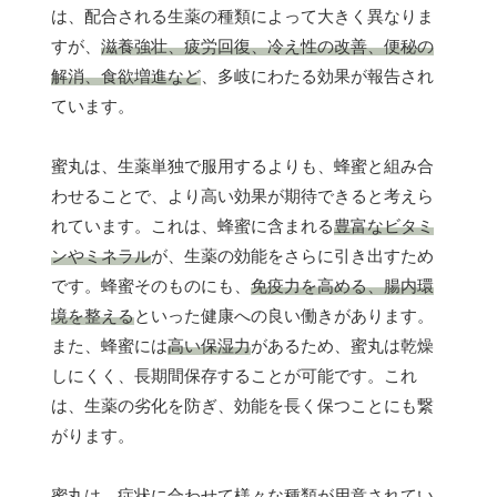
は、配合される生薬の種類によって大きく異なりま
すが、
滋養強壮、疲労回復、冷え性の改善、便秘の
解消、食欲増進など
、多岐にわたる効果が報告され
ています。
蜜丸は、生薬単独で服用するよりも、蜂蜜と組み合
わせることで、より高い効果が期待できると考えら
れています。これは、蜂蜜に含まれる
豊富なビタミ
ンやミネラル
が、生薬の効能をさらに引き出すため
です。蜂蜜そのものにも、
免疫力を高める、腸内環
境を整える
といった健康への良い働きがあります。
また、蜂蜜には
高い保湿力
があるため、蜜丸は乾燥
しにくく、長期間保存することが可能です。これ
は、生薬の劣化を防ぎ、効能を長く保つことにも繋
がります。
蜜丸は、症状に合わせて様々な種類が用意されてい