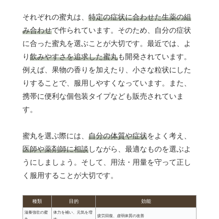
それぞれの蜜丸は、
特定の症状に合わせた生薬の組
み合わせ
で作られています。そのため、自分の症状
に合った蜜丸を選ぶことが大切です。最近では、よ
り
飲みやすさを追求した蜜丸
も開発されています。
例えば、果物の香りを加えたり、小さな粒状にした
りすることで、服用しやすくなっています。また、
携帯に便利な個包装タイプなども販売されていま
す。
蜜丸を選ぶ際には、
自分の体質や症状
をよく考え、
医師や薬剤師に相談
しながら、最適なものを選ぶよ
うにしましょう。そして、用法・用量を守って正し
く服用することが大切です。
種類
目的
効能
滋養強壮の蜜
体力を補い、元気を増
疲労回復、虚弱体質の改善