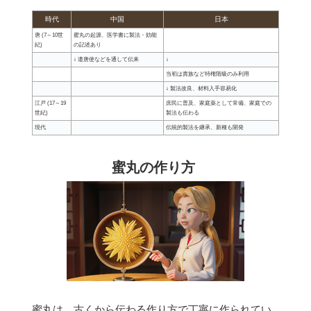
時代
中国
日本
唐 (7～10世
蜜丸の起源、医学書に製法・効能
紀)
の記述あり
↓ 遣唐使などを通して伝来
↓
当初は貴族など特権階級のみ利用
↓ 製法改良、材料入手容易化
江戸 (17～19
庶民に普及、家庭薬として常備、家庭での
世紀)
製法も伝わる
現代
伝統的製法を継承、新種も開発
蜜丸の作り方
蜜丸は、古くから伝わる作り方で丁寧に作られてい