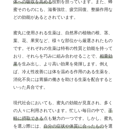
体への吸収を高める
役割を担っています。また、蜂
蜜そのものにも、滋養強壮、疲労回復、整腸作用な
どの効能があるとされています。
蜜丸に使用される生薬は、自然界の植物の根、茎、
葉、花、果実など、様々な部位から厳選されたもの
です。それぞれの生薬は特有の性質と効能を持って
おり、それらを巧みに組み合わせることで、
相乗効
果
を生み出し、より高い効果を発揮します。例え
ば、冷え性改善には体を温める作用のある生薬を、
消化不良には胃腸の働きを助ける生薬を配合すると
いった具合です。
現代社会においても、蜜丸の効能が見直され、多く
の人々に利用されています。忙しい毎日の中で、
手
軽に摂取できる
点も魅力の一つです。しかし、蜜丸
を選ぶ際には、
自分の症状や体質に合ったもの
を選