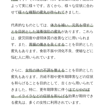
よって実に様々です。古くから、様々な症状に合わ
せて
様々な種類の蜜丸が作られて
きました。
代表的なものとしては、
体力を補い、元気を増すこ
とを目的とした滋養強壮の蜜丸
があります。これら
は、疲労回復や虚弱体質の改善などに用いられま
す。また、
胃腸の働きを良くする
ことを目的とした
蜜丸もあります。食欲不振や消化不良、便秘などに
悩む人に用いられています。
さらに、
女性の体の不調を整える
ことを目的とした
蜜丸もあります。月経不順や更年期障害などの症状
を和らげることを目的として、古くから用いられて
きました。特に、更年期障害に伴う
ほてりやのぼ
せ、イライラなどの症状を和らげる
効果が期待でき
る蜜丸は、多くの女性に利用されています。