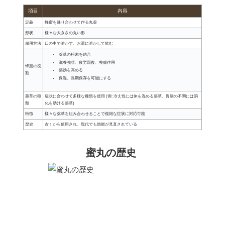
項目
内容
定義
蜂蜜を練り合わせて作る丸薬
形状
様々な大きさの丸い形
服用方法
口の中で溶かす、お湯に溶かして飲む
薬草の粉末を結合
滋養強壮、疲労回復、整腸作用
蜂蜜の役
薬効を高める
割
保湿、長期保存を可能にする
薬草の種
症状に合わせて多様な種類を使用 (例: 冷え性には体を温める薬草、胃腸の不調には消
類
化を助ける薬草)
特徴
様々な薬草を組み合わせることで複雑な症状に対応可能
歴史
古くから使用され、現代でも効能が見直されている
蜜丸の歴史