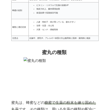
ビタミン・ミネラルで生薬の効能UP
免疫力向上、腸内環境改善
蜂蜜の役割
保湿効果で長期保存可能
人参・枸杞子：体が弱っている、疲れやすい
当帰・生姜：冷え性
種類と適応症状
大黄・センナ：便秘気味
注意点
妊娠中、授乳中、アレルギー体質の方は服用前に医師・薬剤師に相談
蜜丸の種類
蜜丸は、蜂蜜などの
糖蜜で生薬の粉末を練り固めた
丸薬
です。その種類は、用いる生薬の種類や配合に