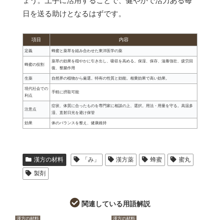
ょう。上手に活用することで、健やかで活力ある毎
日を送る助けとなるはずです。
項目
内容
定義
蜂蜜と薬草を組み合わせた東洋医学の薬
薬草の効果を穏やかに引き出し、吸収を高める。保湿、保存、滋養強壮、疲労回
蜂蜜の役割
復、整腸作用
生薬
自然界の植物から厳選。特有の性質と効能。相乗効果で高い効果。
現代社会での
手軽に摂取可能
利点
症状、体質に合ったものを専門家に相談の上、選択。用法・用量を守る。高温多
注意点
湿、直射日光を避け保管
効果
体のバランスを整え、健康維持
漢方の材料
「み」
漢方薬
蜂蜜
蜜丸
製剤
関連している用語解説
漢方の材料
漢方の材料