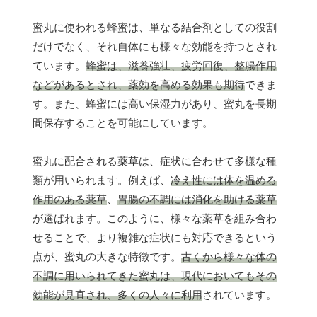
蜜丸に使われる蜂蜜は、単なる結合剤としての役割
だけでなく、それ自体にも様々な効能を持つとされ
ています。
蜂蜜は、滋養強壮、疲労回復、整腸作用
などがあるとされ、薬効を高める効果も期待
できま
す。また、蜂蜜には高い保湿力があり、蜜丸を長期
間保存することを可能にしています。
蜜丸に配合される薬草は、症状に合わせて多様な種
類が用いられます。例えば、
冷え性には体を温める
作用のある薬草
、
胃腸の不調には消化を助ける薬草
が選ばれます。このように、様々な薬草を組み合わ
せることで、より複雑な症状にも対応できるという
点が、蜜丸の大きな特徴です。
古くから様々な体の
不調に用いられてきた蜜丸は、現代においてもその
効能が見直され、多くの人々に利用
されています。