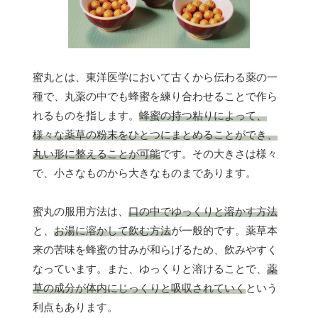
蜜丸とは、東洋医学において古くから伝わる薬の一
種で、丸薬の中でも蜂蜜を練り合わせることで作ら
れるものを指します。
蜂蜜の持つ粘りによって、
様々な薬草の粉末をひとつにまとめることができ、
丸い形に整えることが可能
です。その大きさは様々
で、小さなものから大きなものまであります。
蜜丸の服用方法は、
口の中でゆっくりと溶かす方法
と、
お湯に溶かして飲む方法
が一般的です。薬草本
来の苦味を蜂蜜の甘みが和らげるため、飲みやすく
なっています。また、ゆっくりと溶けることで、
薬
草の成分が体内にじっくりと吸収されていく
という
利点もあります。