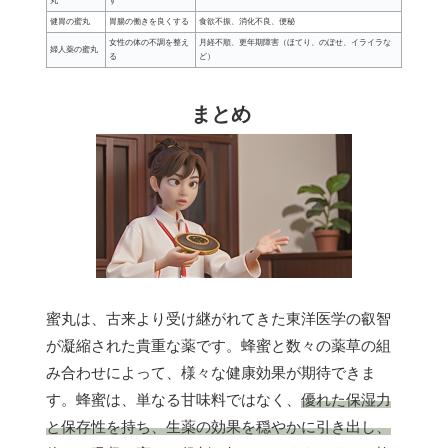
丸
す
健胃の蜜丸
胃腸の働きを良くする
食欲不振、消化不良、便秘
女性の体の不調を整え
月経不順、更年期障害（ほてり、のぼせ、イライラな
婦人薬の蜜丸
る
ど）
まとめ
蜜丸は、古来より受け継がれてきた東洋医学の叡智
が凝縮された貴重な薬です。蜂蜜と数々の薬草の組
み合わせによって、様々な健康効果が期待できま
す。蜂蜜は、単なる甘味料ではなく、
優れた保湿力
と保存性を持ち、生薬の効果を穏やかに引き出し、