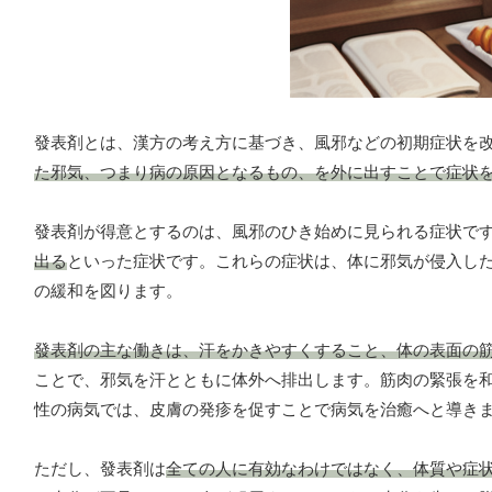
發表剤とは、漢方の考え方に基づき、風邪などの初期症状を
た邪気、つまり病の原因となるもの、を外に出すことで症状
發表剤が得意とするのは、風邪のひき始めに見られる症状で
出る
といった症状です。これらの症状は、体に邪気が侵入し
の緩和を図ります。
發表剤の主な働きは、汗をかきやすくすること、体の表面の
ことで、邪気を汗とともに体外へ排出します。筋肉の緊張を
性の病気では、皮膚の発疹を促すことで病気を治癒へと導き
ただし、發表剤は
全ての人に有効なわけではなく、体質や症