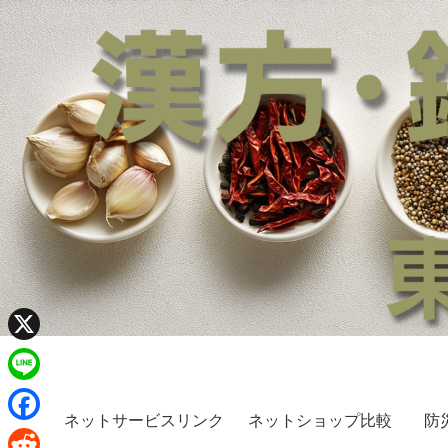
X
L
ネットサービスリンク
ネットショップ比較
防
i
F