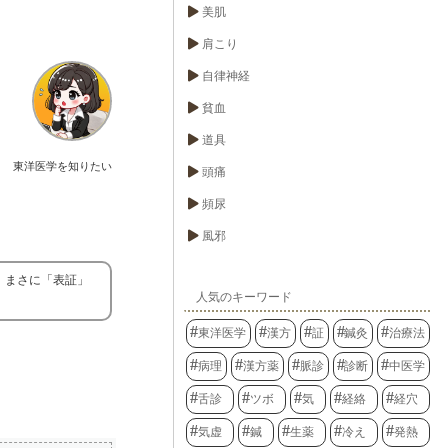
美肌
肩こり
自律神経
貧血
道具
東洋医学を知りたい
頭痛
頻尿
風邪
、まさに「表証」
人気のキーワード
東洋医学
漢方
証
鍼灸
治療法
病理
漢方薬
脈診
診断
中医学
舌診
ツボ
気
経絡
経穴
気虚
鍼
生薬
冷え
発熱