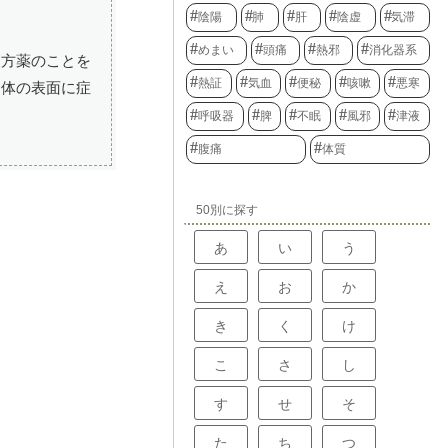
陰陽
肺
肝
陰虚
気滞
めまい
頭痛
熱邪
消化器系
漢方薬のことを
熱証
気血
便秘
咳嗽
悪寒
り体の表面に症
呼吸器
脾
不眠
風邪
津液
腹痛
体質
50別に探す
あ
い
う
え
お
か
き
く
け
こ
さ
し
す
せ
そ
た
ち
つ