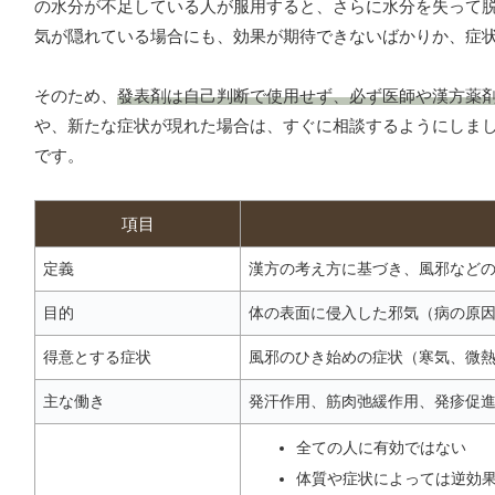
の水分が不足している人が服用すると、さらに水分を失って
気が隠れている場合にも、効果が期待できないばかりか、症
そのため、
發表剤は自己判断で使用せず、必ず医師や漢方薬
や、新たな症状が現れた場合は、すぐに相談するようにしま
です。
項目
定義
漢方の考え方に基づき、風邪など
目的
体の表面に侵入した邪気（病の原
得意とする症状
風邪のひき始めの症状（寒気、微
主な働き
発汗作用、筋肉弛緩作用、発疹促
全ての人に有効ではない
体質や症状によっては逆効