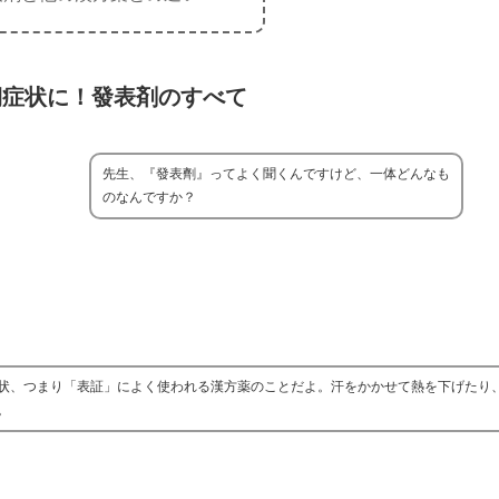
期症状に！發表剤のすべて
先生、『發表劑』ってよく聞くんですけど、一体どんなも
のなんですか？
状、つまり「表証」によく使われる漢方薬のことだよ。汗をかかせて熱を下げたり
。