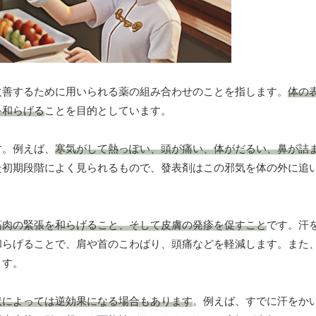
改善するために用いられる薬の組み合わせのことを指します。
体の
を和らげる
ことを目的としています。
す。例えば、
寒気がして熱っぽい、頭が痛い、体がだるい、鼻が詰
た初期段階によく見られるもので、發表剤はこの邪気を体の外に追
筋肉の緊張を和らげること、そして皮膚の発疹を促すこと
です。汗
和らげることで、肩や首のこわばり、頭痛などを軽減します。また
ます。
状によっては逆効果になる場合もあります
。例えば、すでに汗をか