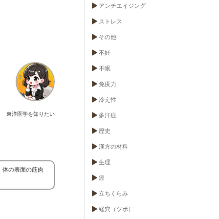
アンチエイジング
ストレス
その他
不妊
不眠
免疫力
冷え性
東洋医学を知りたい
多汗症
歴史
漢方の材料
生理
、体の表面の筋肉
癌
立ちくらみ
経穴（ツボ）