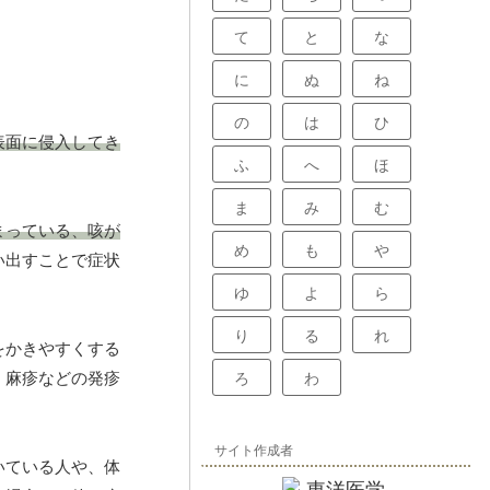
て
と
な
に
ぬ
ね
の
は
ひ
表面に侵入してき
ふ
へ
ほ
ま
み
む
まっている、咳が
め
も
や
い出すことで症状
ゆ
よ
ら
り
る
れ
をかきやすくする
、麻疹などの発疹
ろ
わ
サイト作成者
いている人や、体