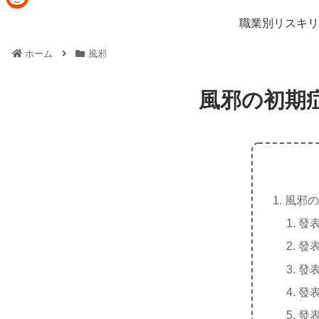
n
a
R
職業別リスキリ
e
c
e
ホーム
風邪
e
d
b
d
風邪の初期
o
i
o
t
k
風邪の
發
發
發
發
發