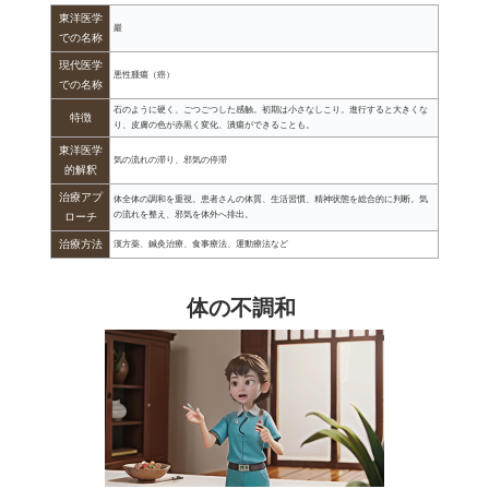
東洋医学
巖
での名称
現代医学
悪性腫瘍（癌）
での名称
石のように硬く、ごつごつした感触。初期は小さなしこり。進行すると大きくな
特徴
り、皮膚の色が赤黒く変化、潰瘍ができることも。
東洋医学
気の流れの滞り、邪気の停滞
的解釈
治療アプ
体全体の調和を重視。患者さんの体質、生活習慣、精神状態を総合的に判断。気
の流れを整え、邪気を体外へ排出。
ローチ
治療方法
漢方薬、鍼灸治療、食事療法、運動療法など
体の不調和