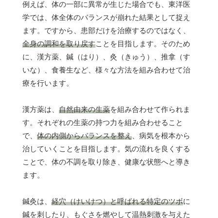
例えば、体の一部に異常が生じた場合でも、東洋医
学では、体全体のバランスが崩れた結果として捉え
ます。ですから、患部だけを治療するのではなく、
全身の調和を取り戻す
ことを目指します。そのため
に、漢方薬、鍼（はり）、灸（きゅう）、推拿（す
いな）、食養生など、様々な方法を組み合わせて治
療を行います。
漢方薬は、
自然由来の生薬
を組み合わせて作られま
す。それぞれの生薬の持つ力を組み合わせること
で、
体の内側からバランスを整え
、病気を根本から
治していくことを目指します。気の流れを良くする
ことで、体の不調を取り除き、健康な状態へと導き
ます。
鍼灸は、
経穴（けいけつ）と呼ばれる特定のツボ
に
鍼を刺したり、もぐさを燃やして温熱刺激を与えた