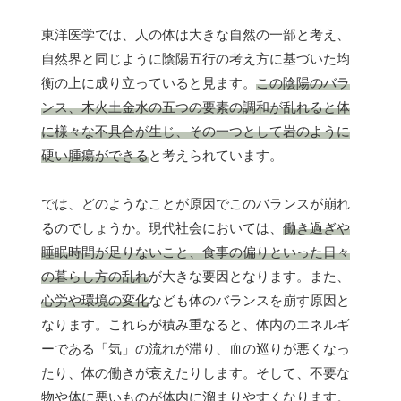
東洋医学では、人の体は大きな自然の一部と考え、
自然界と同じように陰陽五行の考え方に基づいた均
衡の上に成り立っていると見ます。
この陰陽のバラ
ンス、木火土金水の五つの要素の調和が乱れると体
に様々な不具合が生じ、その一つとして岩のように
硬い腫瘍ができる
と考えられています。
では、どのようなことが原因でこのバランスが崩れ
るのでしょうか。現代社会においては、
働き過ぎや
睡眠時間が足りないこと、食事の偏りといった日々
の暮らし方の乱れ
が大きな要因となります。また、
心労や環境の変化
なども体のバランスを崩す原因と
なります。これらが積み重なると、体内のエネルギ
ーである「気」の流れが滞り、血の巡りが悪くなっ
たり、体の働きが衰えたりします。そして、不要な
物や体に悪いものが体内に溜まりやすくなります。