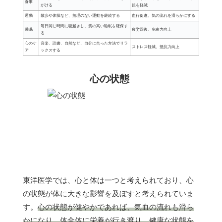
食事
がける
担を軽減
運動
散歩や体操など、無理のない運動を継続する
血行促進、気の流れを滑らかにする
毎日同じ時間に寝起きし、質の高い睡眠を確保す
睡眠
疲労回復、免疫力向上
る
心のケ
音楽、読書、自然など、自分に合った方法でリラ
ストレス軽減、抵抗力向上
ア
ックスする
心の状態
東洋医学では、心と体は一つと考えられており、心
の状態が体に大きな影響を及ぼすと考えられていま
す。
心の状態が健やかであれば、気血の流れも滑ら
かになり、体全体に栄養が行き渡り、健康な状態を