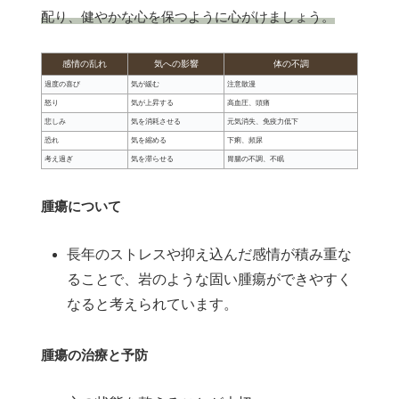
配り、健やかな心を保つように心がけましょう。
感情の乱れ
気への影響
体の不調
過度の喜び
気が緩む
注意散漫
怒り
気が上昇する
高血圧、頭痛
悲しみ
気を消耗させる
元気消失、免疫力低下
恐れ
気を縮める
下痢、頻尿
考え過ぎ
気を滞らせる
胃腸の不調、不眠
腫瘍について
長年のストレスや抑え込んだ感情が積み重な
ることで、岩のような固い腫瘍ができやすく
なると考えられています。
腫瘍の治療と予防