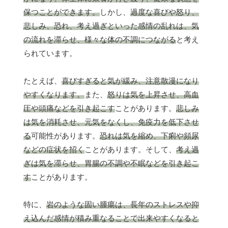
保つことができます。
しかし、
過度な喜びや怒り、
悲しみ、恐れ、考え過ぎといった感情の乱れは、気
の流れを滞らせ、様々な体の不調につながる
と考え
られています。
たとえば、
喜びすぎると気が緩み、注意散漫になり
やすくなります。
また、
怒りは気を上昇させ、高血
圧や頭痛などを引き起こす
ことがあります。
悲しみ
は気を消耗させ、元気をなくし、免疫力を低下させ
る
可能性があります。
恐れは気を縮め、下痢や頻尿
などの症状を招く
ことがあります。そして、
考え過
ぎは気を滞らせ、胃腸の不調や不眠などを引き起こ
す
ことがあります。
特に、
岩のような固い腫瘍は、長年のストレスや抑
え込んだ感情が積み重なることで出来やすくなると