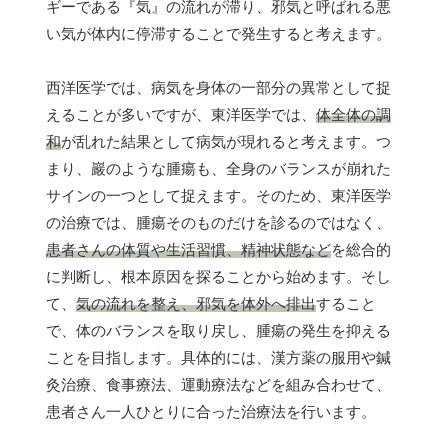
ギーである『気』の流れが滞り、邪気と呼ばれる悪
い気が体内に停滞することで発生すると考えます。
西洋医学では、病気を身体の一部分の異常として捉
えることが多いですが、東洋医学では、
体全体の調
和
が乱れた結果として病気が現れると考えます。つ
まり、巖のような腫瘍も、全身のバランスが崩れた
サインの一つとして捉えます。そのため、東洋医学
の治療では、腫瘍そのものだけを診るのではなく、
患者さんの体質や生活習慣、精神状態など
を総合的
に判断し、根本原因を探ることから始めます。そし
て、
気の流れを整え、邪気を体外へ排出
すること
で、体のバランスを取り戻し、腫瘍の発生を抑える
ことを目指します。具体的には、漢方薬の服用や鍼
灸治療、食事療法、運動療法などを組み合わせて、
患者さん一人ひとりに合った治療法を行います。