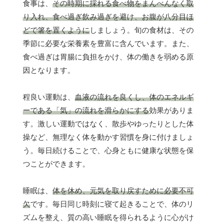
食事は、
その時期に採れる食べ物をまんべんなく取
り入れ、食べ過ぎ飲み過ぎを避け、お腹が八分目ほ
どで箸を置くように
しましょう。旬の食材は、その
季節に必要な栄養素を豊富に含んでいます。また、
食べ過ぎは胃腸に負担をかけ、体の働きを弱める原
因となります。
程良い運動は、
血液の流れを良くし、体のエネルギ
ーである「気」の流れを滑らかにする
効果がありま
す。激しい運動ではなく、散歩やゆったりとした体
操など、無理なく体を動かす習慣を身に付けましょ
う。毎日続けることで、心身ともに健康な状態を保
つことができます。
睡眠は、
体を休め、元気を取り戻すために必要不可
欠
です。毎日同じ時刻に寝て起きることで、体のリ
ズムを整え、質の高い睡眠を得られるように心がけ