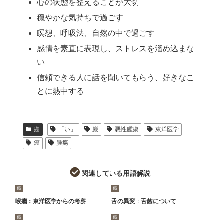
心の状態を整えることが大切
穏やかな気持ちで過ごす
瞑想、呼吸法、自然の中で過ごす
感情を素直に表現し、ストレスを溜め込まな
い
信頼できる人に話を聞いてもらう、好きなこ
とに熱中する
癌
「い」
巖
悪性腫瘍
東洋医学
癌
腫瘍
関連している用語解説
癌
癌
喉瘤：東洋医学からの考察
舌の異変：舌菌について
癌
癌