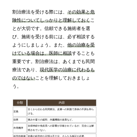
割治療法を受ける際には、
その効果と危
険性についてしっかりと理解しておく
こ
とが大切です。信頼できる施術者を選
び、施術を受ける前には、必ず相談する
ようにしましょう。また、
他の治療を受
けている場合は、医師に相談
することも
重要です。割治療法は、あくまでも民間
療法であり、
現代医学の治療に代わるも
のではない
ことを理解しておきましょ
う。
分類
内容
古くから伝わる民間療法。皮膚への刺激で身体の不調を和ら
定義
げる。
効果
痛みや凝りの緩和、内臓機能の改善など。
自律神経や免疫系への影響が示唆されているが、完全には解
作用機序
明されていない。
科学的根拠
効果の科学的な証明は不十分。さらなる検証が必要。