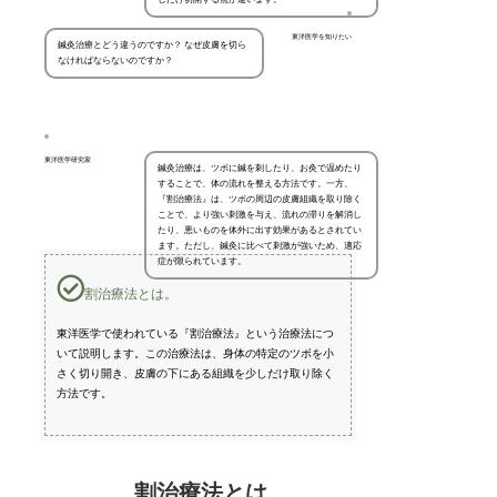
東洋医学を知りたい
鍼灸治療とどう違うのですか？ なぜ皮膚を切ら
なければならないのですか？
東洋医学研究家
鍼灸治療は、ツボに鍼を刺したり、お灸で温めたり
することで、体の流れを整える方法です。一方、
『割治療法』は、ツボの周辺の皮膚組織を取り除く
ことで、より強い刺激を与え、流れの滞りを解消し
たり、悪いものを体外に出す効果があるとされてい
ます。ただし、鍼灸に比べて刺激が強いため、適応
症が限られています。
割治療法とは。
東洋医学で使われている『割治療法』という治療法につ
いて説明します。この治療法は、身体の特定のツボを小
さく切り開き、皮膚の下にある組織を少しだけ取り除く
方法です。
割治療法とは