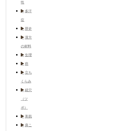
性
多汗
症
歴史
漢方
の材料
生理
癌
立ち
くらみ
経穴
（ツ
ボ）
美肌
肩こ