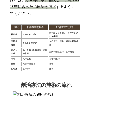
状態に合った治療法を選択
するようにし
てください。
症状
東洋医学的解釈
割治療法の効果
気の滞りを解消し、痛みやしび
神経痛
気の流れの滞り
れを緩和
関節痛・
血行促進、筋肉・関節の緊張緩
血の巡りの悪化
腰痛
和
肩こり・
気・血の流れの阻害、筋肉
筋肉の緊張緩和、血行促進
頭痛
の緊張
喘息
気の乱れ
発作の緩和
便秘
大腸の機能低下
改善
生理痛
血の滞り
緩和
割治療法の施術の流れ