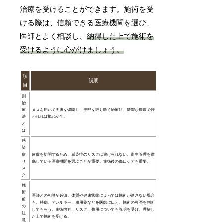
治療を受けることができます。施術を受
ける際は、信頼できる医療機関を選び、
医師とよく相談し、
納得した上で施術を
受けるように心がけましょう。
項
説明
目
割
治
療
メスを用いて皮膚を切開し、患部を取り除く治療法。清潔な環境で行
法
われれば概ね安全。
と
は
感
染
症
皮膚を切開するため、感染症のリスクは避けられない。衛生管理を徹
リ
底している医療機関を選ぶことが重要。施術後の傷口ケアも重要。
ス
ク
施
術
医師との相談が必須。体質や健康状態によっては施術が適さない場合
前
も。持病、アレルギー、服用薬などを医師に伝え、施術の可否を判断
の
してもらう。施術内容、リスク、費用についても説明を受け、理解し
注
た上で施術を受ける。
意