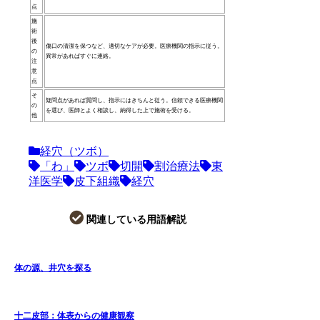
点
施
術
後
傷口の清潔を保つなど、適切なケアが必要。医療機関の指示に従う。
の
異常があればすぐに連絡。
注
意
点
そ
疑問点があれば質問し、指示にはきちんと従う。信頼できる医療機関
の
を選び、医師とよく相談し、納得した上で施術を受ける。
他
経穴（ツボ）
「わ」
ツボ
切開
割治療法
東
洋医学
皮下組織
経穴
関連している用語解説
体の源、井穴を探る
十二皮部：体表からの健康観察