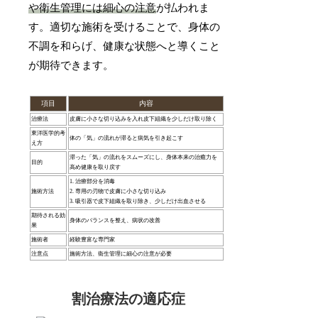
や衛生管理には細心の注意
が払われま
す。適切な施術を受けることで、身体の
不調を和らげ、健康な状態へと導くこと
が期待できます。
項目
内容
治療法
皮膚に小さな切り込みを入れ皮下組織を少しだけ取り除く
東洋医学的考
体の「気」の流れが滞ると病気を引き起こす
え方
滞った「気」の流れをスムーズにし、身体本来の治癒力を
目的
高め健康を取り戻す
1. 治療部分を消毒
施術方法
2. 専用の刃物で皮膚に小さな切り込み
3. 吸引器で皮下組織を取り除き、少しだけ出血させる
期待される効
身体のバランスを整え、病状の改善
果
施術者
経験豊富な専門家
注意点
施術方法、衛生管理に細心の注意が必要
割治療法の適応症