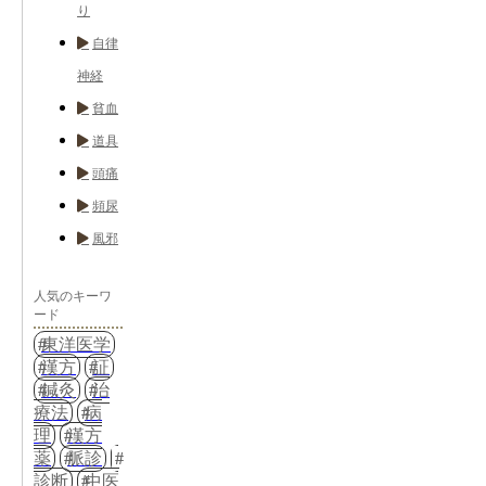
り
自律
神経
貧血
道具
頭痛
頻尿
風邪
人気のキーワ
ード
東洋医学
漢方
証
鍼灸
治
療法
病
理
漢方
薬
脈診
診断
中医