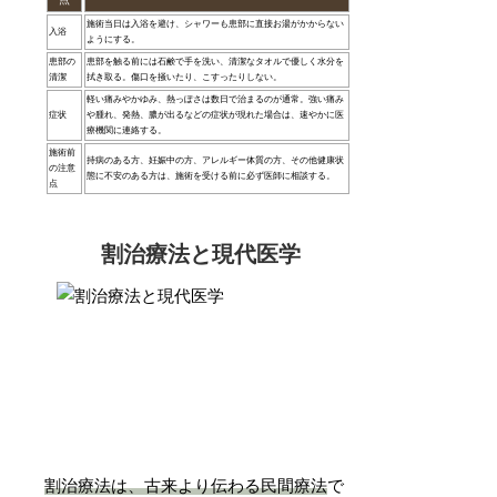
施術当日は入浴を避け、シャワーも患部に直接お湯がかからない
入浴
ようにする。
患部の
患部を触る前には石鹸で手を洗い、清潔なタオルで優しく水分を
清潔
拭き取る。傷口を掻いたり、こすったりしない。
軽い痛みやかゆみ、熱っぽさは数日で治まるのが通常。強い痛み
症状
や腫れ、発熱、膿が出るなどの症状が現れた場合は、速やかに医
療機関に連絡する。
施術前
持病のある方、妊娠中の方、アレルギー体質の方、その他健康状
の注意
態に不安のある方は、施術を受ける前に必ず医師に相談する。
点
割治療法と現代医学
割治療法は、古来より伝わる民間療法
で