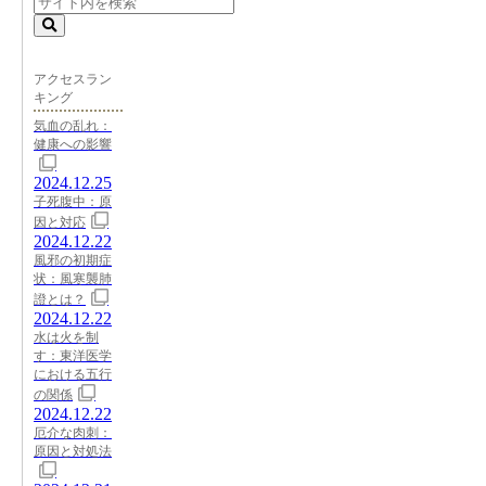
アクセスラン
キング
気血の乱れ：
健康への影響
2024.12.25
子死腹中：原
因と対応
2024.12.22
風邪の初期症
状：風寒襲肺
證とは？
2024.12.22
水は火を制
す：東洋医学
における五行
の関係
2024.12.22
厄介な肉刺：
原因と対処法