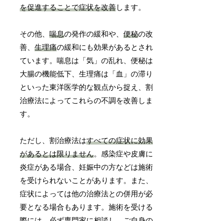
を促進することで症状を改善
します。
その他、
喘息
の発作の緩和や、
便秘
の改
善、
生理痛
の緩和にも効果があるとされ
ています。喘息は「気」の乱れ、便秘は
大腸の機能低下、生理痛は「血」の滞り
といった東洋医学的な観点から捉え、割
治療法によってこれらの不調を改善しま
す。
ただし、割治療法は
すべての症状に効果
があるとは限りません
。感染症や皮膚に
炎症がある場合、妊娠中の方などは施術
を受けられないことがあります。また、
症状によっては他の治療法との併用が必
要となる場合もあります。施術を受ける
際には、
必ず専門家に相談し、ご自身の