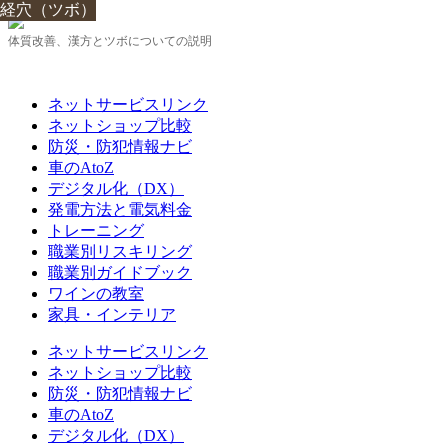
経穴（ツボ）
経穴（ツボ）
経穴（ツボ）
経穴（ツボ）
経穴（ツボ）
経穴（ツボ）
経穴（ツボ）
経穴（ツボ）
経穴（ツボ）
体質改善、漢方とツボについての説明
ネットサービスリンク
ネットショップ比較
防災・防犯情報ナビ
車のAtoZ
デジタル化（DX）
発電方法と電気料金
トレーニング
職業別リスキリング
職業別ガイドブック
ワインの教室
家具・インテリア
ネットサービスリンク
ネットショップ比較
防災・防犯情報ナビ
車のAtoZ
デジタル化（DX）