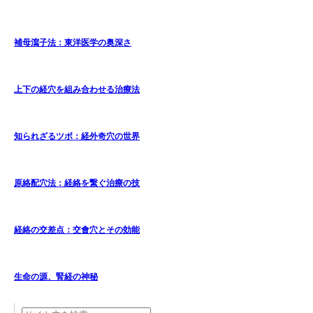
補母瀉子法：東洋医学の奥深さ
上下の経穴を組み合わせる治療法
知られざるツボ：経外奇穴の世界
原絡配穴法：経絡を繋ぐ治療の技
経絡の交差点：交會穴とその効能
生命の源、腎経の神秘