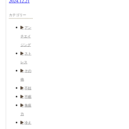
2024.12.21
カテゴリー
アン
チエイ
ジング
スト
レス
その
他
不妊
不眠
免疫
力
冷え