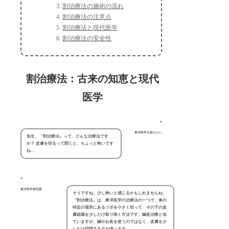
割治療法の施術の流れ
割治療法の注意点
割治療法と現代医学
割治療法の安全性
割治療法：古来の知恵と現代
医学
東洋医学を知りたい
先生、『割治療法』って、どんな治療法です
か？ 皮膚を切るって聞くと、ちょっと怖いです
ね…
東洋医学研究家
そうですね、少し怖いと感じるかもしれませんね。
『割治療法』は、東洋医学の治療法の一つで、体の
特定の場所にあるツボを小さく切って、その下の皮
膚組織を少しだけ取り除く方法です。鍼灸治療と似
ていますが、鍼やお灸を使うのではなく、皮膚を少
しだけ切開する点が違います。