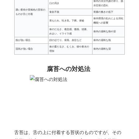
体内の水分代謝の滞り、脱
口の渇き
水症状の恐れ
濃い黄色や茶褐色の苔状の
食欲不振
胃腸の働きの低下
ものが舌に付着
体内環境の乱れによる消化
胃もたれ、吐き気、下痢、便秘
機能への影響
体のだるさ、倦怠感、微熱、頭痛、
体内の過剰な熱や湿
めまい、イライラ感
熱が強い場合
顔のほてり、発熱、炎症など
体内の過剰な熱
体の重だるさ、むくみ、痰や鼻水の
湿気が強い場合
体内の過剰な湿
増加
腐苔への対処法
舌苔は、舌の上に付着する苔状のものですが、その