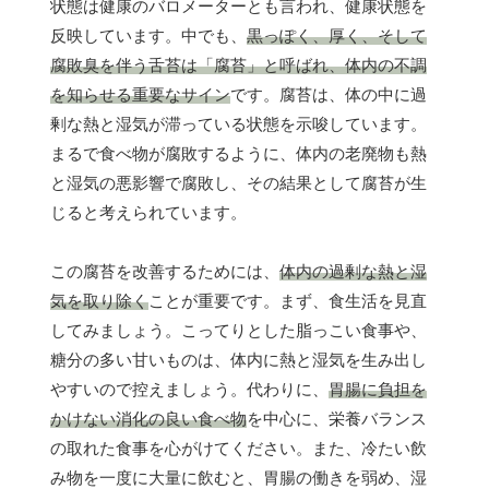
状態は健康のバロメーターとも言われ、健康状態を
反映しています。中でも、
黒っぽく、厚く、そして
腐敗臭を伴う舌苔は「腐苔」と呼ばれ、体内の不調
を知らせる重要なサイン
です。腐苔は、体の中に過
剰な熱と湿気が滞っている状態を示唆しています。
まるで食べ物が腐敗するように、体内の老廃物も熱
と湿気の悪影響で腐敗し、その結果として腐苔が生
じると考えられています。
この腐苔を改善するためには、
体内の過剰な熱と湿
気を取り除く
ことが重要です。まず、食生活を見直
してみましょう。こってりとした脂っこい食事や、
糖分の多い甘いものは、体内に熱と湿気を生み出し
やすいので控えましょう。代わりに、
胃腸に負担を
かけない消化の良い食べ物
を中心に、栄養バランス
の取れた食事を心がけてください。また、冷たい飲
み物を一度に大量に飲むと、胃腸の働きを弱め、湿