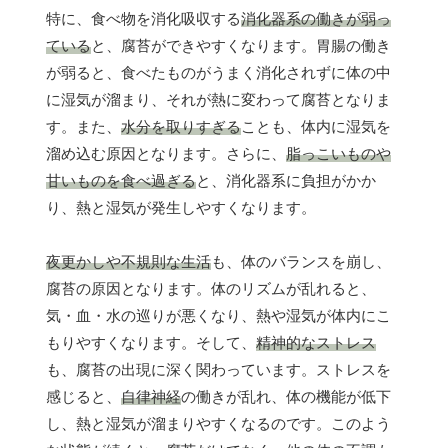
特に、食べ物を消化吸収する
消化器系の働きが弱っ
ている
と、腐苔ができやすくなります。胃腸の働き
が弱ると、食べたものがうまく消化されずに体の中
に湿気が溜まり、それが熱に変わって腐苔となりま
す。また、
水分を取りすぎる
ことも、体内に湿気を
溜め込む原因となります。さらに、
脂っこいものや
甘いものを食べ過ぎる
と、消化器系に負担がかか
り、熱と湿気が発生しやすくなります。
夜更かしや不規則な生活
も、体のバランスを崩し、
腐苔の原因となります。体のリズムが乱れると、
気・血・水の巡りが悪くなり、熱や湿気が体内にこ
もりやすくなります。そして、
精神的なストレス
も、腐苔の出現に深く関わっています。ストレスを
感じると、
自律神経
の働きが乱れ、体の機能が低下
し、熱と湿気が溜まりやすくなるのです。このよう