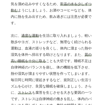
気を溜め込みやすくなるため、
常温の水を少しずつ
飲む
ようにしましょう。お酒やコーヒーなども、体
内に熱を生み出すため、飲み過ぎには注意が必要で
す。
次に、
適度な運動
を生活に取り入れましょう。軽い
散歩やヨガ、ストレッチなど、無理なく続けられる
運動は、血液の巡りを良くし、体内に溜まった熱や
湿気を体外へ排出する助けとなります。また、
質の
高い睡眠を十分に取る
ことも大切です。睡眠不足は
自律神経のバランスを崩し、体の機能を低下させ、
熱や湿気が溜まりやすい状態を作ってしまいます。
毎日同じ時間に寝起きするなど、規則正しい生活リ
ズムを心がけ、良質な睡眠を確保しましょう。さら
に、
ストレス
も腐苔を生じさせる大きな要因の一つ
です。ストレスは自律神経の働きを乱し、体内のバ