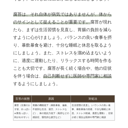
腐苔は、それ自体が病気ではありませんが、体から
のサインとして捉えることが重要です。
腐苔が現れ
たら、まずは生活習慣を見直し、胃腸の負担を減ら
すように心がけましょう。バランスの良い食事を摂
り、暴飲暴食を避け、十分な睡眠と休息を取るよう
にしましょう。また、ストレスを溜め込まないよう
に、適度に運動したり、リラックスする時間を作る
ことも大切です。腐苔が長く続く場合や、他の症状
を伴う場合は、
自己判断せずに医師や専門家に相談
するようにしましょう。
舌苔の状態
原因
対処法
腐苔（豆腐のか
胃腸の機能低下（暴飲暴食、偏食、
生活習慣の見直し（バランスの良い食
す状、白っぽい
不規則な生活、過労、ストレスな
事、暴飲暴食の回避、十分な睡眠と休
or黄色っぽい、
ど）、体の抵抗力低下（風邪などの
息、ストレス軽減、適度な運動）、症状
剥がれやすい）
感染症、慢性的な疲労など）
が続く場合は医師や専門家に相談