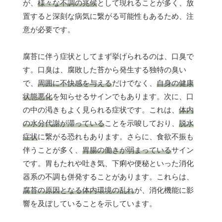
が、
様々な不調の兆候
として現れることが多く、放
置すると深刻な病気に繋がる可能性もあるため、注
意が必要です。
腐苔に伴う症状としてまず挙げられるのは、口臭で
す。口臭は、腐敗した苔から発生する独特の臭い
で、
周囲に不快感を与える
だけでなく、
自身の健康
状態悪化
を知らせるサインでもあります。次に、口
の中の渇きもよく見られる症状です。これは、
体内
の水分代謝が滞っている
ことを示唆しており、
脱水
症状
に繋がる恐れもあります。さらに、食欲不振も
伴うことが多く、
胃腸の働きが弱まっている
サイン
です。胃もたれや吐き気、下痢や便秘といった消化
器系の不調も併発することがあります。これらは、
腐苔の原因となる体内環境の乱れ
が、消化機能に影
響を及ぼしていることを示しています。