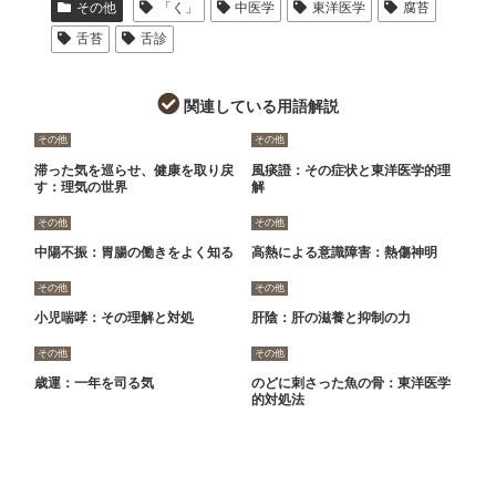
その他
「く」
中医学
東洋医学
腐苔
舌苔
舌診
関連している用語解説
その他
その他
滞った気を巡らせ、健康を取り戻
風痰證：その症状と東洋医学的理
す：理気の世界
解
その他
その他
中陽不振：胃腸の働きをよく知る
高熱による意識障害：熱傷神明
その他
その他
小児喘哮：その理解と対処
肝陰：肝の滋養と抑制の力
その他
その他
歳運：一年を司る気
のどに刺さった魚の骨：東洋医学
的対処法