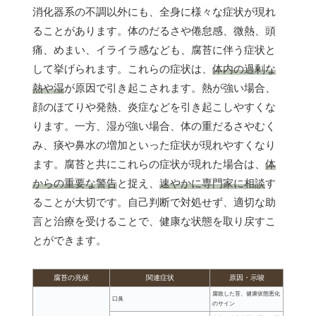
消化器系の不調以外にも、全身に様々な症状が現れ
ることがあります。体のだるさや倦怠感、微熱、頭
痛、めまい、イライラ感なども、腐苔に伴う症状と
して挙げられます。これらの症状は、
体内の過剰な
熱や湿
が原因で引き起こされます。熱が強い場合、
顔のほてりや発熱、炎症などを引き起こしやすくな
ります。一方、湿が強い場合、体の重だるさやむく
み、痰や鼻水の増加といった症状が現れやすくなり
ます。腐苔と共にこれらの症状が現れた場合は、
体
からの重要な警告
と捉え、
速やかに専門家に相談
す
ることが大切です。自己判断で対処せず、適切な助
言と治療を受けることで、健康な状態を取り戻すこ
とができます。
腐苔の兆候
関連症状
原因・示唆
腐敗した苔、健康状態悪化
口臭
のサイン