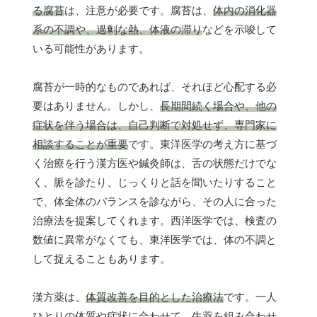
る腐苔
は、注意が必要です。腐苔は、
体内の消化器
系の不調や、過剰な熱、体液の滞り
などを示唆して
いる可能性があります。
腐苔が一時的なものであれば、それほど心配する必
要はありません。しかし、
長期間続く場合や、他の
症状を伴う場合は、自己判断で対処せず、専門家に
相談することが重要
です。東洋医学の考え方に基づ
く治療を行う漢方医や鍼灸師は、舌の状態だけでな
く、脈を診たり、じっくりと話を聞いたりすること
で、体全体のバランスを診ながら、その人に合った
治療法を提案してくれます。西洋医学では、検査の
数値に異常がなくても、東洋医学では、体の不調と
して捉えることもあります。
漢方薬は、
体質改善を目的とした治療法
です。一人
ひとりの体質や症状に合わせて、
生薬を組み合わせ