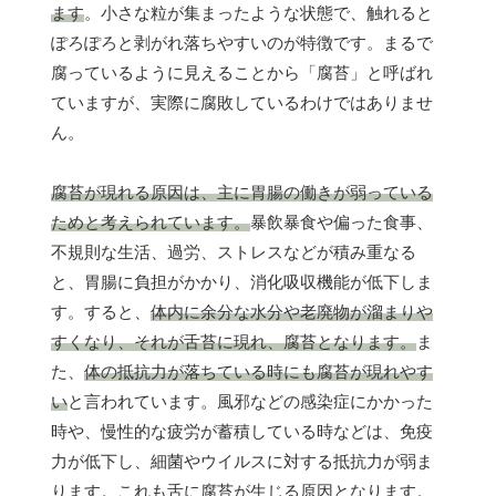
ます
。小さな粒が集まったような状態で、触れると
ぽろぽろと剥がれ落ちやすいのが特徴です。まるで
腐っているように見えることから「腐苔」と呼ばれ
ていますが、実際に腐敗しているわけではありませ
ん。
腐苔が現れる原因は、主に胃腸の働きが弱っている
ためと考えられています。
暴飲暴食や偏った食事、
不規則な生活、過労、ストレスなどが積み重なる
と、胃腸に負担がかかり、消化吸収機能が低下しま
す。すると、
体内に余分な水分や老廃物が溜まりや
すくなり、それが舌苔に現れ、腐苔となります。
ま
た、
体の抵抗力が落ちている時にも腐苔が現れやす
い
と言われています。風邪などの感染症にかかった
時や、慢性的な疲労が蓄積している時などは、免疫
力が低下し、細菌やウイルスに対する抵抗力が弱ま
ります。これも舌に腐苔が生じる原因となります。