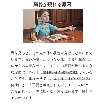
腐苔が現れる原因
舌を見ると、その人の体の状態が分かると言われて
います。舌苔が腐ったような状態、つまり
腐苔
は、
体からの重要なサインです。この腐苔が現れる大き
な原因は、体の中に
過剰な熱と湿気が
溜まっている
ことです。東洋医学では、
気・血・水のバランス
が
健康にとって重要と考えられています。このバラン
スが崩れると、体に様々な不調が現れます。腐苔も
その一つです。